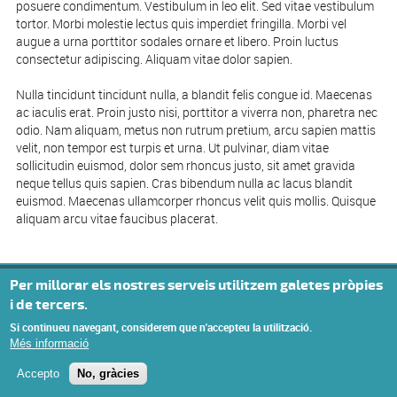
posuere condimentum. Vestibulum in leo elit. Sed vitae vestibulum
tortor. Morbi molestie lectus quis imperdiet fringilla. Morbi vel
augue a urna porttitor sodales ornare et libero. Proin luctus
consectetur adipiscing. Aliquam vitae dolor sapien.
Nulla tincidunt tincidunt nulla, a blandit felis congue id. Maecenas
ac iaculis erat. Proin justo nisi, porttitor a viverra non, pharetra nec
odio. Nam aliquam, metus non rutrum pretium, arcu sapien mattis
velit, non tempor est turpis et urna. Ut pulvinar, diam vitae
sollicitudin euismod, dolor sem rhoncus justo, sit amet gravida
neque tellus quis sapien. Cras bibendum nulla ac lacus blandit
euismod. Maecenas ullamcorper rhoncus velit quis mollis. Quisque
aliquam arcu vitae faucibus placerat.
© Missatge de Copyright
Per millorar els nostres serveis utilitzem galetes pròpies
i de tercers.
Si continueu navegant, considerem que n'accepteu la utilització.
Més informació
Accepto
No, gràcies