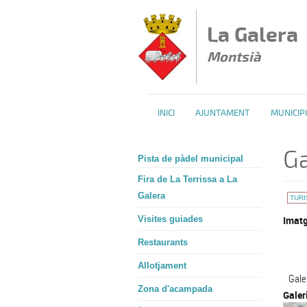
Vés al contingut
La Galera
Montsià
INICI
AJUNTAMENT
MUNICIPI
Ga
Pista de pàdel municipal
Fira de La Terrissa a La
Galera
TUR
Visites guiades
Imatg
Restaurants
Allotjament
Gale
Zona d'acampada
Galer