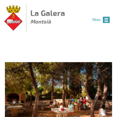
Vés al contingut
La Galera
Menu
Montsià