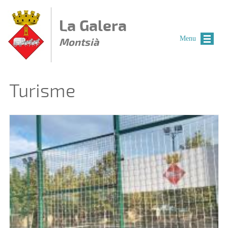
Vés al contingut
La Galera
Menu
Montsià
Turisme