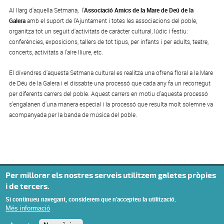
Al llarg d'aquella Setmana, l'
Associació Amics de la Mare de Deú de la
Galera
amb el suport de l'Ajuntament i totes les associacions del poble,
organitza tot un seguit d'activitats de caràcter cultural, lúdic i festiu:
conferències, exposicions, tallers de tot tipus, per infants i per adults, teatre,
concerts, activitats a l'aire lliure, etc.
El divendres d'aquesta Setmana cultural es realitza una ofrena floral a la Mare
de Déu de la Galera i el dissabte una processó que cada any fa un recorregut
per diferents carrers del poble. Aquest carrers en motiu d'aquesta processó
s'engalanen d'una manera especial i la processó que resulta molt solemne va
acompanyada per la banda de música del poble.
Per millorar els nostres serveis utilitzem galetes pròpies
i de tercers.
Si continueu navegant, considerem que n'accepteu la utilització.
Més informació