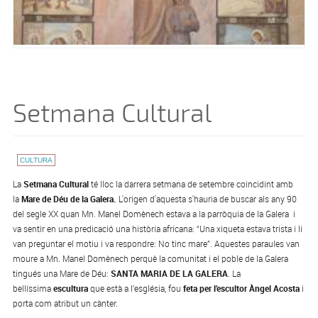
Setmana Cultural
CULTURA
La
Setmana Cultural
té lloc la darrera setmana de setembre coincidint amb
la
Mare de Déu de la Galera.
L'origen d'aquesta s'hauria de buscar als any 90
del segle XX quan Mn. Manel Domènech estava a la parròquia de la Galera i
va sentir en una predicació una història africana: “Una xiqueta estava trista i li
van preguntar el motiu i va respondre: No tinc mare”. Aquestes paraules van
moure a Mn. Manel Domènech perquè la comunitat i el poble de la Galera
tingués una Mare de Déu:
SANTA MARIA DE LA GALERA
. La
bellíssima
escultura
que està a l’església, fou
feta per l’escultor Àngel Acosta
i
porta com atribut un cànter.