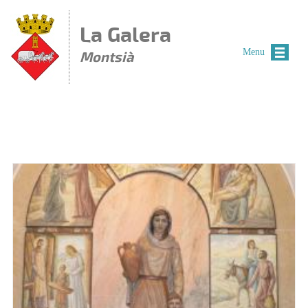
Vés al contingut
La Galera
Menu
Montsià