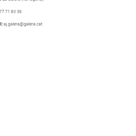
77 71 83 39
l:
aj.galera@galera.cat