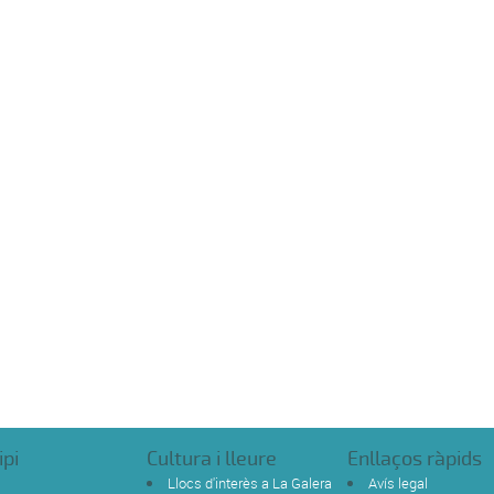
ipi
Cultura i lleure
Enllaços ràpids
Llocs d'interès a La Galera
Avís legal