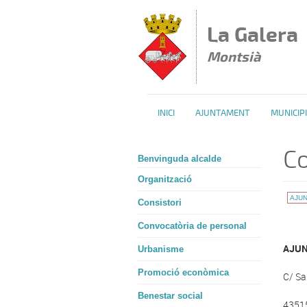
Vés al contingut
La Galera
Montsià
INICI
AJUNTAMENT
MUNICIPI
C
Benvinguda alcalde
Organització
AJU
Consistori
Convocatòria de personal
AJUN
Urbanisme
Promoció econòmica
C/ Sa
Benestar social
43515