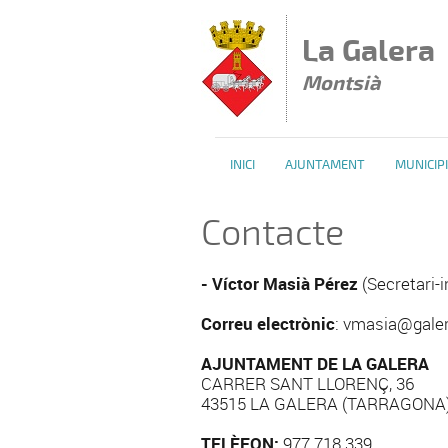
Vés al contingut
La Galera
Montsià
INICI
AJUNTAMENT
MUNICIPI
Contacte
- Víctor Masià Pérez
(Secretari-i
Correu electrònic
: vmasia@galer
AJUNTAMENT DE LA GALERA
CARRER SANT LLORENÇ, 36
43515 LA GALERA (TARRAGONA
TELÈFON:
977 718 339