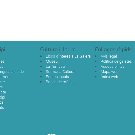
ipi
Cultura i lleure
Enllaços ràpids
Llocs d'interès a La Galera
Avís legal
ies
Museu
Política de galetes
da
La Terrissa
Accessibilitat
nguda alcalde
Setmana Cultural
Mapa web
tament
Festes locals
Índex web
sme
Banda de música
ra
acte
ipi
da.
its