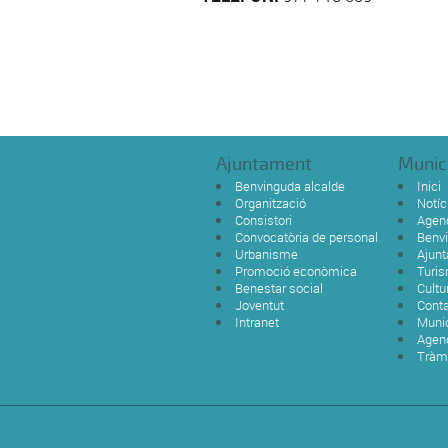
Ajuntament
Munic
Benvinguda alcalde
Inici
Organització
Notíc
Consistori
Agen
Convocatòria de personal
Benvi
Urbanisme
Ajun
Promoció econòmica
Turi
Benestar social
Cultu
Joventut
Cont
Intranet
Munic
Agen
Tràm