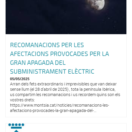
RECOMANACIONS PER LES
AFECTACIONS PROVOCADES PER LA
GRAN APAGADA DEL
SUBMINISTRAMENT ELÈCTRIC
05/05/2025
Arran dels fets extraordinaris i imprevisibles que van deixar
sense llum (el 28 d'abril de 2025) , tota la península Ibèrica,
us compartim les recomanacions i us recordem quins son els
vostres drets:
https://www.montsia.cat/noticies/recomanacions-les-
afectacions-provocades-la-gran-apagada-del-...